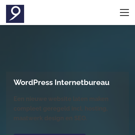
WordPress Internetbureau
Een nieuwe website laten maken
compleet geregeld incl. hosting,
maatwerk design en SEO.